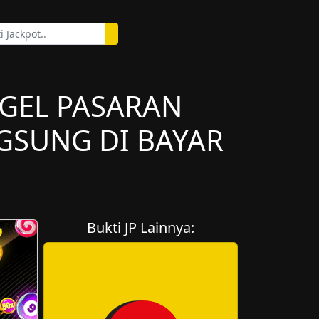
OGEL PASARAN
GSUNG DI BAYAR
Bukti JP Lainnya: