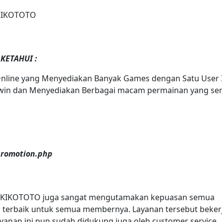
 KIKOTOTO
KETAHUI :
line yang Menyediakan Banyak Games dengan Satu User 
Maxwin dan Menyediakan Berbagai macam permainan yang se
promotion.php
KIKOTOTO
juga sangat mengutamakan kepuasan semua
erbaik untuk semua membernya. Layanan tersebut beker
ayanan ini pun sudah didukung juga oleh customer service