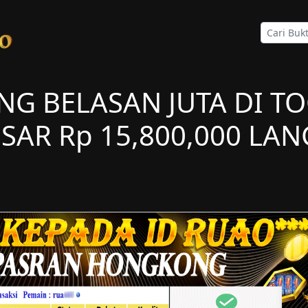
ANG BELASAN JUTA DI T
AR Rp 15,800,000 LAN