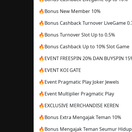
🔥Bonus New Member 10%
🔥Bonus Cashback Turnover LiveGame 0
🔥Bonus Turnover Slot Up to 0.5%
🔥Bonus Cashback Up to 10% Slot Game
🔥EVENT FREESPIN 20% DAN BUYSPIN 15
🔥EVENT KOI GATE
🔥Event Pragmatic Play Joker Jewels
🔥Event Multiplier Pragmatic Play
🔥EXCLUSIVE MERCHANDISE KEREN
🔥Bonus Extra Mengajak Teman 10%
🔥Bonus Mengajak Teman Seumur Hidup