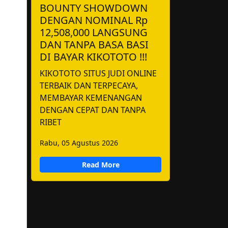
BOUNTY SHOWDOWN
DENGAN NOMINAL Rp
12,508,000 LANGSUNG
DAN TANPA BASA BASI
DI BAYAR KIKOTOTO !!!
KIKOTOTO SITUS JUDI ONLINE
TERBAIK DAN TERPECAYA,
MEMBAYAR KEMENANGAN
DENGAN CEPAT DAN TANPA
RIBET
Rabu, 05 Agustus 2026
Read More