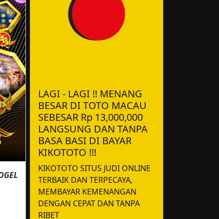
LAGI - LAGI !! MENANG
BESAR DI TOTO MACAU
SEBESAR Rp 13,000,000
LANGSUNG DAN TANPA
BASA BASI DI BAYAR
KIKOTOTO !!!
KIKOTOTO SITUS JUDI ONLINE
TOGEL
TERBAIK DAN TERPECAYA,
MEMBAYAR KEMENANGAN
DENGAN CEPAT DAN TANPA
RIBET