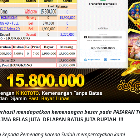
erhasil mendapatkan kemenangan besar pada PASARAN 
 LIMA BELAS JUTA DELAPAN RATUS
JUTA
RUPIAH !!!
h Kepada Pemenang karena Sudah mempercayakan kami