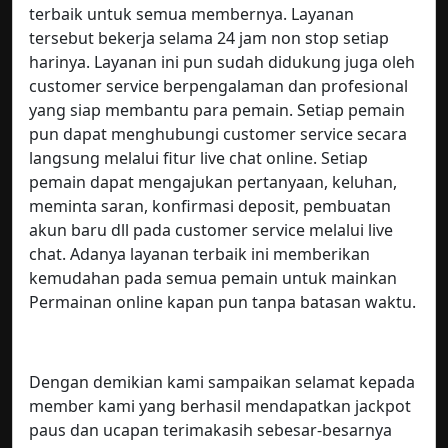
terbaik untuk semua membernya. Layanan
tersebut bekerja selama 24 jam non stop setiap
harinya. Layanan ini pun sudah didukung juga oleh
customer service berpengalaman dan profesional
yang siap membantu para pemain. Setiap pemain
pun dapat menghubungi customer service secara
langsung melalui fitur live chat online. Setiap
pemain dapat mengajukan pertanyaan, keluhan,
meminta saran, konfirmasi deposit, pembuatan
akun baru dll pada customer service melalui live
chat. Adanya layanan terbaik ini memberikan
kemudahan pada semua pemain untuk mainkan
Permainan online kapan pun tanpa batasan waktu.
Dengan demikian kami sampaikan selamat kepada
member kami yang berhasil mendapatkan jackpot
paus dan ucapan terimakasih sebesar-besarnya