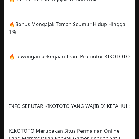
🔥Bonus Mengajak Teman Seumur Hidup Hingga
1%
🔥Lowongan pekerjaan Team Promotor KIKOTOTO
INFO SEPUTAR KIKOTOTO YANG WAJIB DI KETAHUI :
KIKOTOTO Merupakan Situs Permainan Online
yang Menyediakan Banyak Games dengan Satu