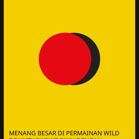
MENANG BESAR DI PERMAINAN WILD