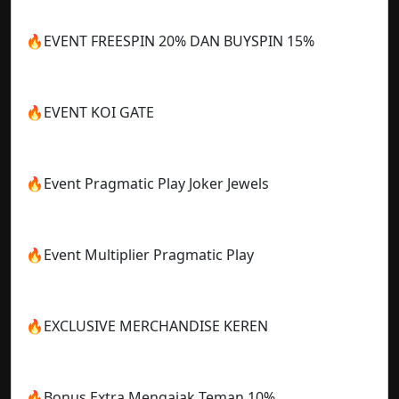
🔥EVENT FREESPIN 20% DAN BUYSPIN 15%
🔥EVENT KOI GATE
🔥Event Pragmatic Play Joker Jewels
🔥Event Multiplier Pragmatic Play
🔥EXCLUSIVE MERCHANDISE KEREN
🔥Bonus Extra Mengajak Teman 10%