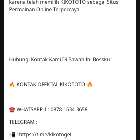
karena telah memilih KIKOTOTO sebagai Situs
Permainan Online Terpercaya.
Hubungi Kontak Kami Di Bawah Ini Bossku :
🔥 KONTAK OFFICIAL KIKOTOTO 🔥
☎️ WHATSAPP 1 : 0878-1634-3658
TELEGRAM :
📲 : https://t.me/kikotogel