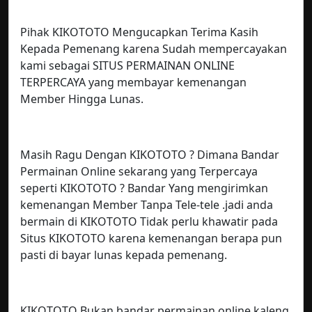
Pihak KIKOTOTO Mengucapkan Terima Kasih
Kepada Pemenang karena Sudah mempercayakan
kami sebagai SITUS PERMAINAN ONLINE
TERPERCAYA yang membayar kemenangan
Member Hingga Lunas.
Masih Ragu Dengan KIKOTOTO ? Dimana Bandar
Permainan Online sekarang yang Terpercaya
seperti KIKOTOTO ? Bandar Yang mengirimkan
kemenangan Member Tanpa Tele-tele .jadi anda
bermain di KIKOTOTO Tidak perlu khawatir pada
Situs KIKOTOTO karena kemenangan berapa pun
pasti di bayar lunas kepada pemenang.
KIKOTOTO Bukan bandar permainan online kaleng