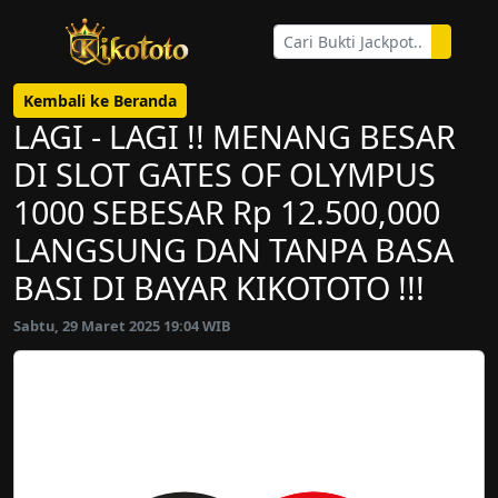
Kembali ke Beranda
LAGI - LAGI !! MENANG BESAR
DI SLOT GATES OF OLYMPUS
1000 SEBESAR Rp 12.500,000
LANGSUNG DAN TANPA BASA
BASI DI BAYAR KIKOTOTO !!!
Sabtu, 29 Maret 2025 19:04 WIB