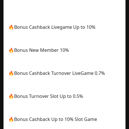
🔥Bonus Cashback Livegame Up to 10%
🔥Bonus New Member 10%
🔥Bonus Cashback Turnover LiveGame 0.7%
🔥Bonus Turnover Slot Up to 0.5%
🔥Bonus Cashback Up to 10% Slot Game