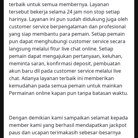
terbaik untuk semua membernya. Layanan
tersebut bekerja selama 24 jam non stop setiap
harinya. Layanan ini pun sudah didukung juga oleh
customer service berpengalaman dan profesional
yang siap membantu para pemain. Setiap pemain
pun dapat menghubungi customer service secara
langsung melalui fitur live chat online. Setiap
pemain dapat mengajukan pertanyaan, keluhan,
meminta saran, konfirmasi deposit, pembuatan
akun baru dll pada customer service melalui live
chat. Adanya layanan terbaik ini memberikan
kemudahan pada semua pemain untuk mainkan
Permainan online kapan pun tanpa batasan waktu.
Dengan demikian kami sampaikan selamat kepada
member kami yang berhasil mendapatkan jackpot
paus dan ucapan terimakasih sebesar-besarnya