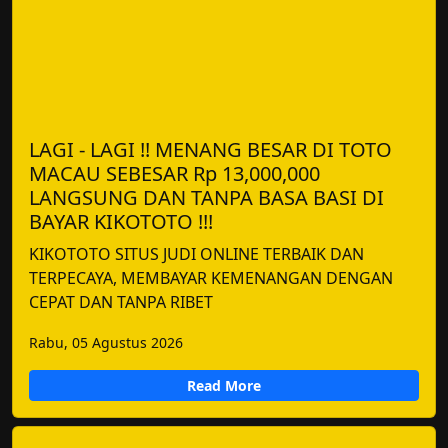
LAGI - LAGI !! MENANG BESAR DI TOTO
MACAU SEBESAR Rp 13,000,000
LANGSUNG DAN TANPA BASA BASI DI
BAYAR KIKOTOTO !!!
KIKOTOTO SITUS JUDI ONLINE TERBAIK DAN
TERPECAYA, MEMBAYAR KEMENANGAN DENGAN
CEPAT DAN TANPA RIBET
Rabu, 05 Agustus 2026
Read More