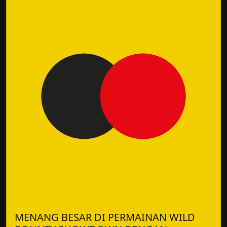
MENANG BESAR DI PERMAINAN WILD