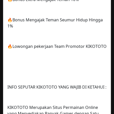
🔥Bonus Mengajak Teman Seumur Hidup Hingga
1%
🔥Lowongan pekerjaan Team Promotor KIKOTOTO
INFO SEPUTAR KIKOTOTO YANG WAJIB DI KETAHUI :
KIKOTOTO Merupakan Situs Permainan Online
yang Menyediakan Banyak Games dengan Satu